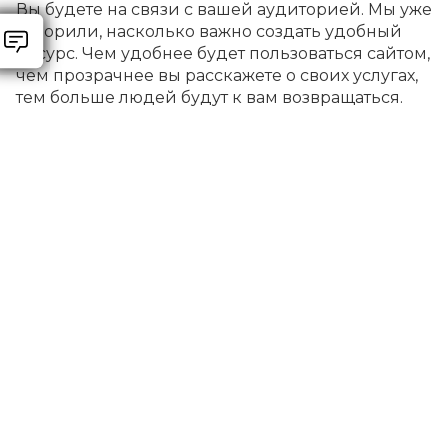
Вы будете на связи с вашей аудиторией. Мы уже
говорили, насколько важно создать удобный
ресурс. Чем удобнее будет пользоваться сайтом,
чем прозрачнее вы расскажете о своих услугах,
тем больше людей будут к вам возвращаться.
Но помимо удобства важна графика.
Корпоративный стиль - единая цветовая гамма,
не кричащие разнообразные цвета и шрифты
создадут у посетителей благоприятное
впечатление.
Интересные фотографии с высоким
разрешением, галерея с мероприятий или
вашего заведения вызовут у аудитории
желание заказать мероприятие. “Как красиво,
мне тоже так хочется!” “Я потом выставлю это в
социальных сетях!” Профессиональные видео
также привлекают внимание к вашим
Контакты
интерьерам, вашей работе, коллективу.