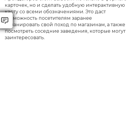
карточек, но и сделать удобную интерактивную
карту со всеми обозначениями. Это даст
возможность посетителям заранее
спланировать свой поход по магазинам, а также
посмотреть соседние заведения, которые могут
заинтересовать.
Весь перечень арендаторов, конечно, нет
нужды выводить на главной странице сайта. Вы
можете монетизировать данную услугу и
предлагать вывод в ТОП за определенную
плату. Такой вариант предполагает вывод
арендаторов на главной в формате слайдера,
куда вы сможете добавлять новые карточки. А
вот в отдельном разделе на сайте уже можно
предусмотреть фильтрацию по названию, по
алфавиту, по расположению или другим
параметрам.
РЕКЛАМНЫЕ БАННЕРЫ